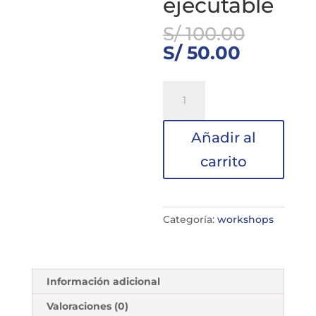
ejecutable
El
S/
100.00
precio
El
S/
50.00
origina
precio
era:
actual
WORKSHOP-
S/ 100.
es:
Cómo
S/ 50.00
estructurar
Añadir al
el
eje
carrito
de
Transformación
Digital
en
Categoría:
workshops
un
Plan
de
Información adicional
Gobierno
viable
Valoraciones (0)
y