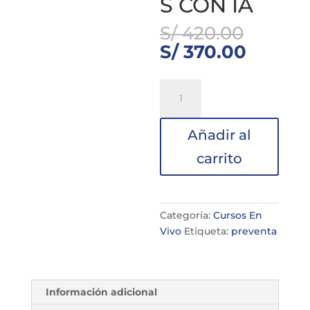
S CON IA
El
S/
420.00
precio
El
S/
370.00
origin
precio
era:
actual
Prontopago
S/ 420
es:
-
S/ 370.
CURSO
Añadir al
TALLER
AUTOMATIZACIÓN
carrito
INTELIGENTE
Y
MEJORA
DE
Categoría:
Cursos En
PROCESOS
Vivo
Etiqueta:
preventa
CON
IA
cantidad
Información adicional