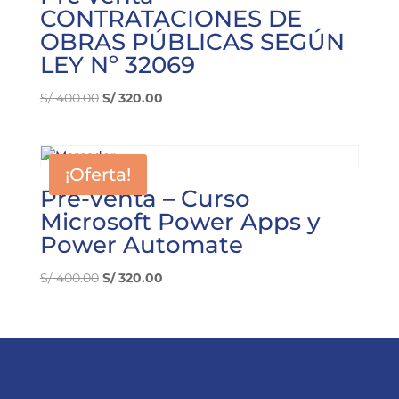
CONTRATACIONES DE
OBRAS PÚBLICAS SEGÚN
LEY Nº 32069
El
El
S/
400.00
S/
320.00
precio
precio
original
actual
era:
es:
¡Oferta!
S/ 400.00.
S/ 320.00.
Pre-venta – Curso
Microsoft Power Apps y
Power Automate
El
El
S/
400.00
S/
320.00
precio
precio
original
actual
era:
es:
S/ 400.00.
S/ 320.00.