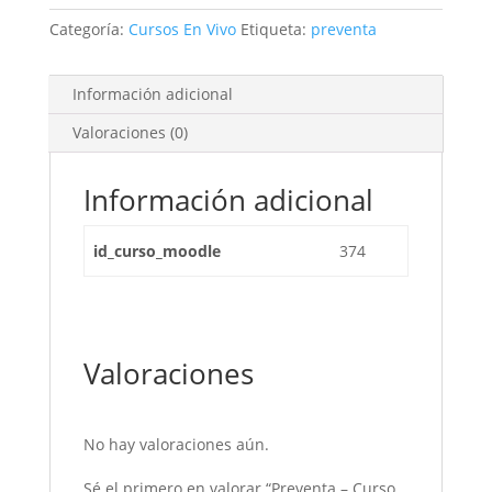
IA
Categoría:
Cursos En Vivo
Etiqueta:
preventa
PARA
LA
OPTIMIZACIÓN
Información adicional
DE
Valoraciones (0)
PROCESOS
cantidad
Información adicional
id_curso_moodle
374
Valoraciones
No hay valoraciones aún.
Sé el primero en valorar “Preventa – Curso