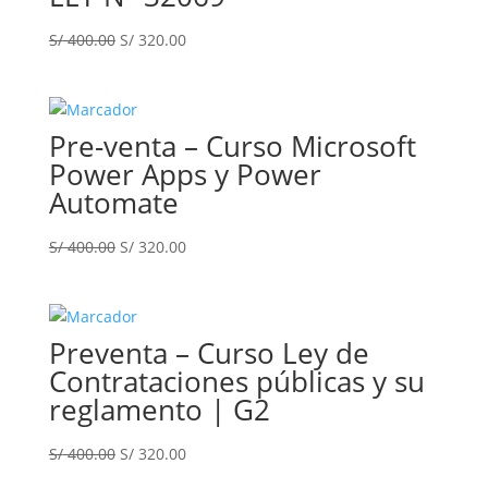
El
El
S/
400.00
S/
320.00
precio
precio
original
actual
era:
es:
Pre-venta – Curso Microsoft
S/ 400.00.
S/ 320.00.
Power Apps y Power
Automate
El
El
S/
400.00
S/
320.00
precio
precio
original
actual
era:
es:
Preventa – Curso Ley de
S/ 400.00.
S/ 320.00.
Contrataciones públicas y su
reglamento | G2
El
El
S/
400.00
S/
320.00
precio
precio