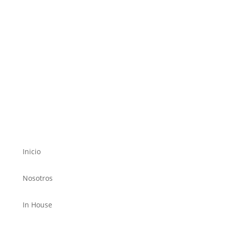
CERTIFICADOS
Encuentra tu certificado digital
ingresando tu Nro de DNI y descárgalo.
Verificar Aquí
ACCESOS DIRECTOS
Inicio
Nosotros
In House