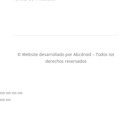
programasinhouse@ingeniacyc.com

© Website desarrollado por Abcdroid – Todos los
derechos reservados