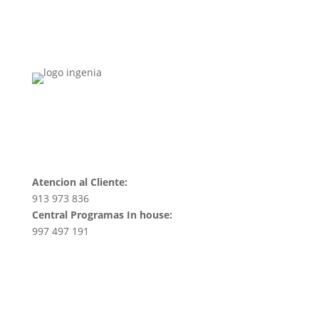
original
actual
era:
es:
S/ 400.00.
S/ 320.00.
CONTÁCTANOS
Atencion al Cliente:
913 973 836
Central Programas In house:
997 497 191
informes@ingeniacyc.com
