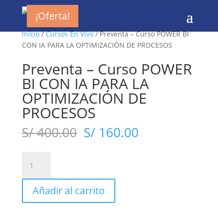
¡Oferta!
¡Oferta!
¡Oferta!
¡Oferta!
Inicio
/
Cursos En Vivo
/ Preventa – Curso POWER BI
CON IA PARA LA OPTIMIZACIÓN DE PROCESOS
Preventa – Curso POWER
BI CON IA PARA LA
OPTIMIZACIÓN DE
PROCESOS
El
El
S/
400.00
S/
160.00
precio
precio
original
actual
Preventa
era:
es:
-
S/ 400.00.
S/ 160.00.
Curso
Añadir al carrito
POWER
BI
CON