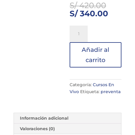
El
S/
420.00
precio
El
S/
340.00
origin
precio
era:
actual
Preventa
S/ 420
es:
-
S/ 340.
BIZAGI:
Añadir al
MODELAMIENTO,
AUTOMATIZACIÓN
carrito
Y
GOBIERNO
DE
PROCESOS
Categoría:
Cursos En
cantidad
Vivo
Etiqueta:
preventa
Información adicional
Valoraciones (0)