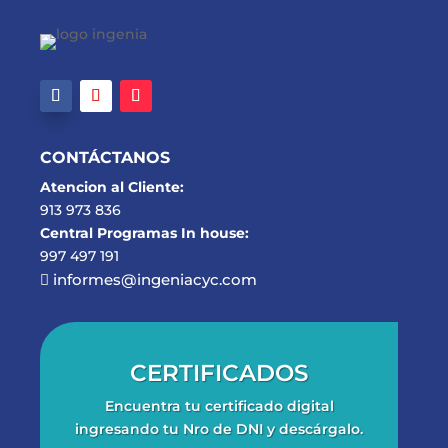
CONTÁCTANOS
Atencion al Cliente:
913 973 836
Central Programas In house:
997 497 191
informes@ingeniacyc.com

CERTIFICADOS
Encuentra tu certificado digital
ingresando tu Nro de DNI y descárgalo.