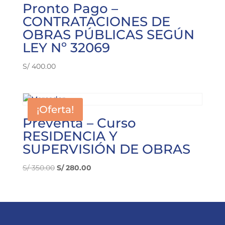
Pronto Pago –
CONTRATACIONES DE
OBRAS PÚBLICAS SEGÚN
LEY Nº 32069
S/
400.00
¡Oferta!
Preventa – Curso
RESIDENCIA Y
SUPERVISIÓN DE OBRAS
El
El
S/
350.00
S/
280.00
precio
precio
original
actual
era:
es:
S/ 350.00.
S/ 280.00.