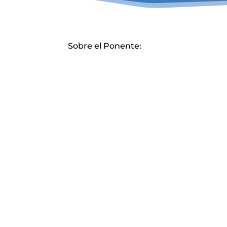
Sobre el Ponente:
Mg. José Selem
Magíster en Gestión Pública por l
Universidad del Pacífico e Ingenier
Pesquero de la Universidad Naciona
Agraria La Molina. Con experiencia en e
diseño, implementación y mejora d
distintas intervenciones públicas, cuyo
objetivos se enmarcan en la modernizació
de la gestión pública, en entidades como l
SUNAT, el Ministerio de Educación, l
Secretaría de Gestión Pública de l