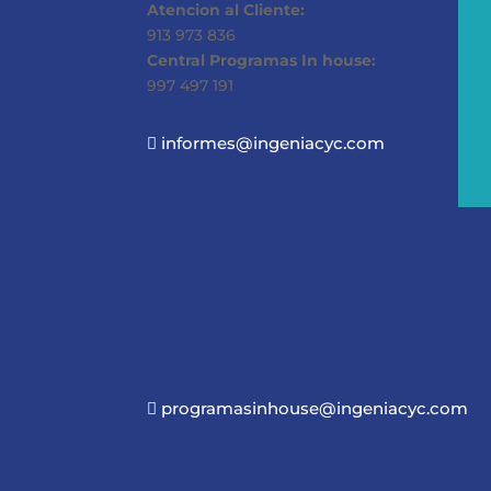
Atencion al Cliente:
913 973 836
Central Programas In house:
997 497 191
informes@ingeniacyc.com

programasinhouse@ingeniacyc.com
