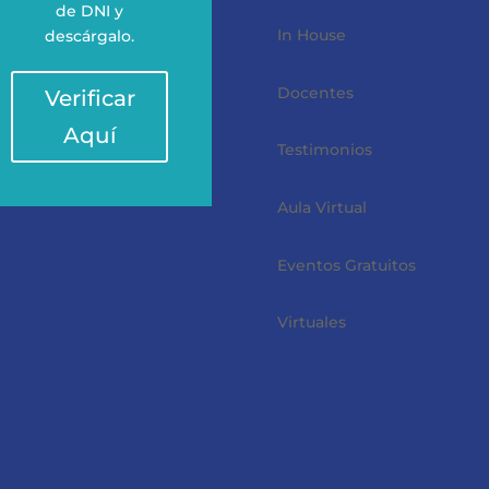
de DNI y
In House
descárgalo.
Docentes
Verificar
Aquí
Testimonios
Aula Virtual
Eventos Gratuitos
Virtuales