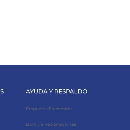
cursos públicos y convocatorias de
trabajo en general.
S
AYUDA Y RESPALDO
Preguntas Frecuentes
Libro de Reclamaciones