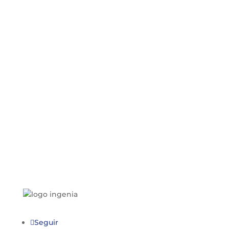
Adquiere una
Certificación
100%
Válida de INGENIA CYC
Firmado Digitalmente según Ley N° 27269 y su
reglamento. *VÁLIDO para ascensos, concursos
públicos y convocatorias de trabajo en general.
Seguir