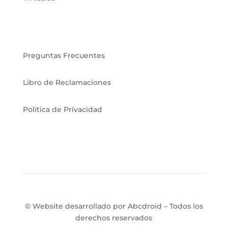
AYUDA Y RESPALDO
Preguntas Frecuentes
Libro de Reclamaciones
Política de Privacidad
programasinhouse@ingeniacyc.com

© Website desarrollado por Abcdroid – Todos los
derechos reservados