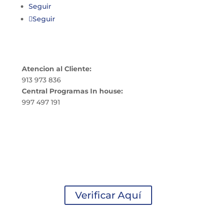
Seguir
Seguir
CONTÁCTANOS
Atencion al Cliente:
913 973 836
Central Programas In house:
997 497 191
informes@ingeniacyc.com

CERTIFICADOS
Encuentra tu certificado digital ingresando tu
Nro de DNI y descárgalo.
Verificar Aquí