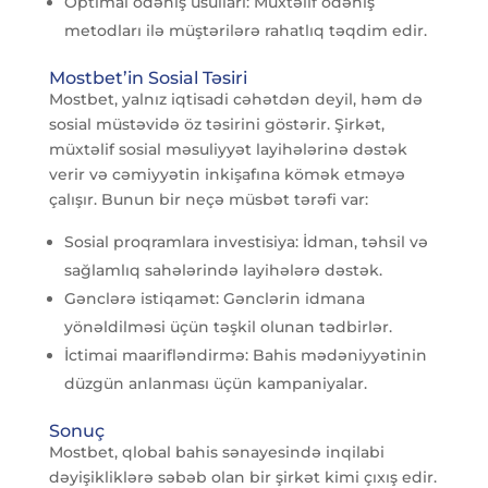
Optimal ödəniş üsulları: Müxtəlif ödəniş
metodları ilə müştərilərə rahatlıq təqdim edir.
Mostbet’in Sosial Təsiri
Mostbet, yalnız iqtisadi cəhətdən deyil, həm də
sosial müstəvidə öz təsirini göstərir. Şirkət,
müxtəlif sosial məsuliyyət layihələrinə dəstək
verir və cəmiyyətin inkişafına kömək etməyə
çalışır. Bunun bir neçə müsbət tərəfi var:
Sosial proqramlara investisiya: İdman, təhsil və
sağlamlıq sahələrində layihələrə dəstək.
Gənclərə istiqamət: Gənclərin idmana
yönəldilməsi üçün təşkil olunan tədbirlər.
İctimai maarifləndirmə: Bahis mədəniyyətinin
düzgün anlanması üçün kampaniyalar.
Sonuç
Mostbet, qlobal bahis sənayesində inqilabi
dəyişikliklərə səbəb olan bir şirkət kimi çıxış edir.