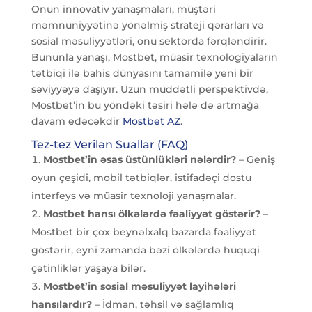
Onun innovativ yanaşmaları, müştəri
məmnuniyyətinə yönəlmiş strateji qərarları və
sosial məsuliyyətləri, onu sektorda fərqləndirir.
Bununla yanaşı, Mostbet, müasir texnologiyaların
tətbiqi ilə bahis dünyasını tamamilə yeni bir
səviyyəyə daşıyır. Uzun müddətli perspektivdə,
Mostbet’in bu yöndəki təsiri hələ də artmağa
davam edəcəkdir
Mostbet AZ
.
Tez-tez Verilən Suallar (FAQ)
Mostbet’in əsas üstünlükləri nələrdir?
– Geniş
oyun çeşidi, mobil tətbiqlər, istifadəçi dostu
interfeys və müasir texnoloji yanaşmalar.
Mostbet hansı ölkələrdə fəaliyyət göstərir?
–
Mostbet bir çox beynəlxalq bazarda fəaliyyət
göstərir, eyni zamanda bəzi ölkələrdə hüquqi
çətinliklər yaşaya bilər.
Mostbet’in sosial məsuliyyət layihələri
hansılardır?
– İdman, təhsil və sağlamlıq