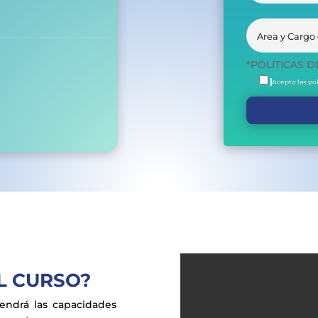
*POLÍTICAS D
Acepto las pol
L CURSO?
endrá las capacidades