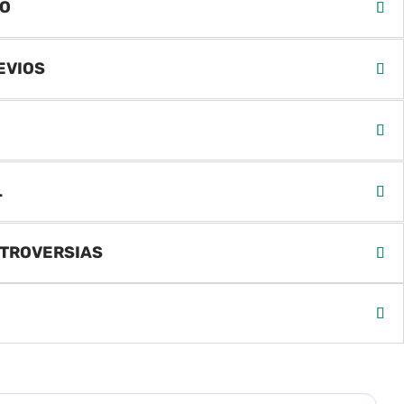
MO
EVIOS
L
NTROVERSIAS