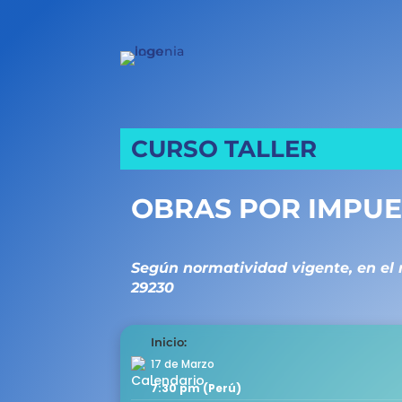
CURSO TALLER
OBRAS POR IMPU
Según normatividad vigente, en el 
29230
Inicio:
17 de Marzo
7:30 pm (Perú)