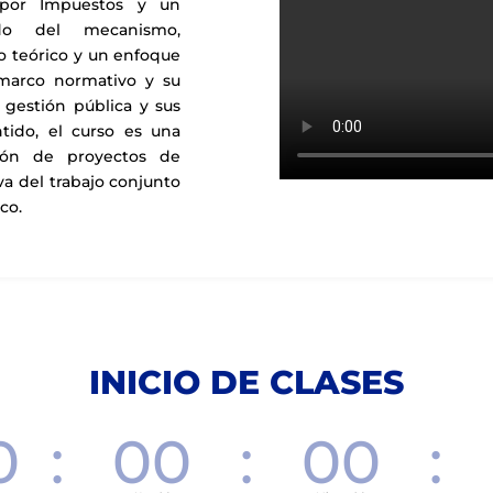
s por Impuestos y un
do del mecanismo,
 teórico y un enfoque
 marco normativo y su
gestión pública y sus
ntido, el curso es una
ución de proyectos de
va del trabajo conjunto
co.
INICIO DE CLASES
0
:
00
:
00
: